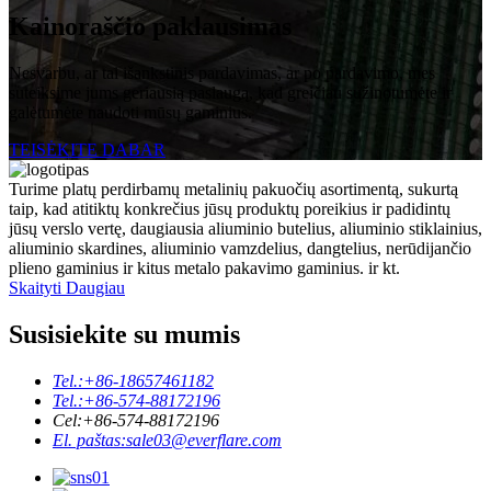
Kainoraščio paklausimas
Nesvarbu, ar tai išankstinis pardavimas, ar po pardavimo, mes
suteiksime jums geriausią paslaugą, kad greičiau sužinotumėte ir
galėtumėte naudoti mūsų gaminius.
TEISĖKITE DABAR
Turime platų perdirbamų metalinių pakuočių asortimentą, sukurtą
taip, kad atitiktų konkrečius jūsų produktų poreikius ir padidintų
jūsų verslo vertę, daugiausia aliuminio butelius, aliuminio stiklainius,
aliuminio skardines, aliuminio vamzdelius, dangtelius, nerūdijančio
plieno gaminius ir kitus metalo pakavimo gaminius. ir kt.
Skaityti Daugiau
Susisiekite su mumis
Tel.:
+86-18657461182
Tel.:
+86-574-88172196
Cel:
+86-574-88172196
El. paštas:
sale03@everflare.com