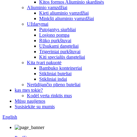
Kitos formos Aliuminio skardinės
Aliuminio vamzdžiai
Kieti aliuminio vamzdžiai
Minkšti aliuminio vamzdžiai
Uždarymai
Putojantys siurbliai
Losjono pompa
Rūko purkštuvai
Užsukami dangteliai
Trigeriniai purkštuvai
Kiti specialūs dangteliai
Kita tvari pakuotė
Bambuko konteineriai
Stikliniai buteliai
Stikliniai indai
Nerūdijančio plieno buteliai
kas mes tokie?
Kodėl verta rinktis mus
Mūsų naujienos
Susisiekite su mumis
English