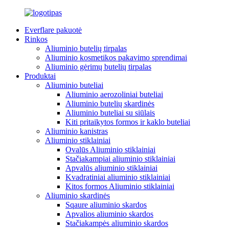
Everflare pakuotė
Rinkos
Aliuminio butelių tirpalas
Aliuminio kosmetikos pakavimo sprendimai
Aliuminio gėrimų butelių tirpalas
Produktai
Aliuminio buteliai
Aliuminio aerozoliniai buteliai
Aliuminio butelių skardinės
Aliuminio buteliai su siūlais
Kiti pritaikytos formos ir kaklo buteliai
Aliuminio kanistras
Aliuminio stiklainiai
Ovalūs Aliuminio stiklainiai
Stačiakampiai aliuminio stiklainiai
Apvalūs aliuminio stiklainiai
Kvadratiniai aliuminio stiklainiai
Kitos formos Aliuminio stiklainiai
Aliuminio skardinės
Sqaure aliuminio skardos
Apvalios aliuminio skardos
Stačiakampės aliuminio skardos