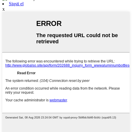
Siųsti el
x