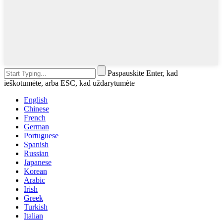
Paspauskite Enter, kad
ieškotumėte, arba ESC, kad uždarytumėte
English
Chinese
French
German
Portuguese
Spanish
Russian
Japanese
Korean
Arabic
Irish
Greek
Turkish
Italian