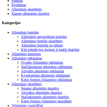
Pradžia
Produktai
Aliuminio skardinės
Sqaure aliuminio skardos
Kategorijos
Aliuminio buteliai
Aliuminio aerozoliniai buteliai
Aliuminio butelių skardinės
Aliuminio buteliai su siūlais
Kiti pritaikytos formos ir kaklo buteliai
Aliuminio kanistras
Aliuminio stiklainiai
Ovalūs Aliuminio stiklainiai
Stačiakampiai aliuminio stiklainiai
Apvalūs aliuminio stiklainiai
Kvadratiniai aliuminio stiklainiai
Kitos formos Aliuminio stiklainiai
Aliuminio skardinės
Sqaure aliuminio skardos
Apvalios aliuminio skardos
Stačiakampės aliuminio skardos
Kitos formos Aliuminio skardinės
Aliuminio vamzdžiai