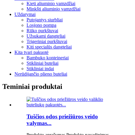
Kieti aliuminio vamzdžiai
Minkšti aliuminio vamzdžiai
Uždarymai
Putojantys siurbliai
Losjono pompa
Rūko purkštuvai
Užsukami dangteliai
Trigeriniai purkštuvai
Kiti specialūs dangteliai
Kita tvari pakuotė
Bambuko konteineriai
Stikliniai buteliai
Stikliniai indai
Nerūdijančio plieno buteliai
Teminiai produktai
Tuščios odos priežiūros veido
valymas...
Produkto aprašymas Produkto pavadinimas