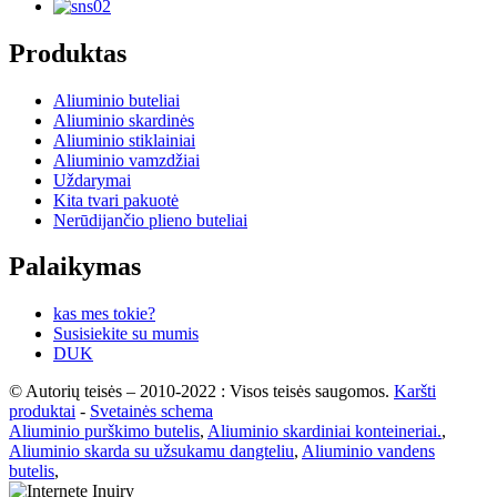
Produktas
Aliuminio buteliai
Aliuminio skardinės
Aliuminio stiklainiai
Aliuminio vamzdžiai
Uždarymai
Kita tvari pakuotė
Nerūdijančio plieno buteliai
Palaikymas
kas mes tokie?
Susisiekite su mumis
DUK
© Autorių teisės – 2010-2022 : Visos teisės saugomos.
Karšti
produktai
-
Svetainės schema
Aliuminio purškimo butelis
,
Aliuminio skardiniai konteineriai.
,
Aliuminio skarda su užsukamu dangteliu
,
Aliuminio vandens
butelis
,